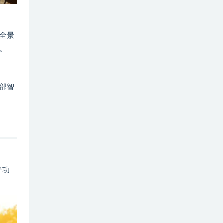
全景
。
部智
等功