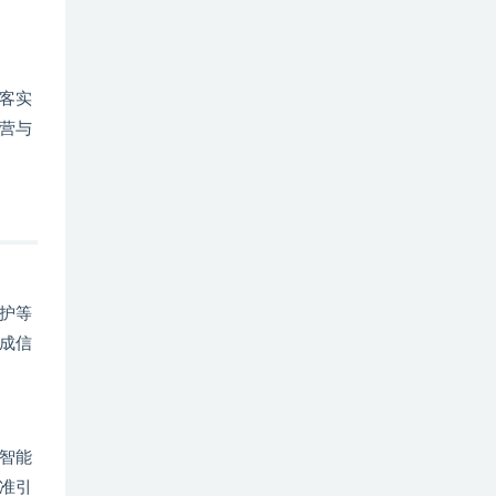
客实
营与
护等
成信
智能
准引