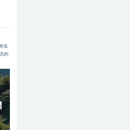
夯实
态的