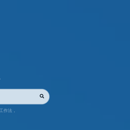
地
R工作法
，