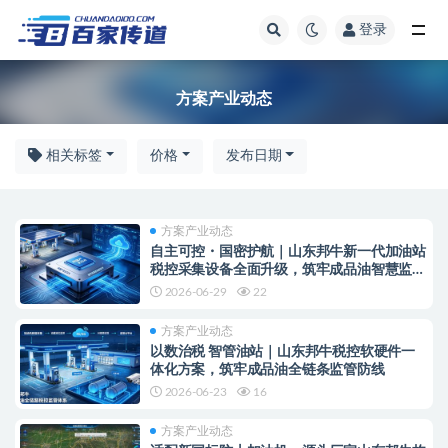
登录
方案产业动态
方案产业动态
相关标签
价格
发布日期
方案产业动态
自主可控・国密护航｜山东邦牛新一代加油站
税控采集设备全面升级，筑牢成品油智慧监管
安全底座
2026-06-29
22
方案产业动态
以数治税 智管油站｜山东邦牛税控软硬件一
体化方案，筑牢成品油全链条监管防线
2026-06-23
16
方案产业动态