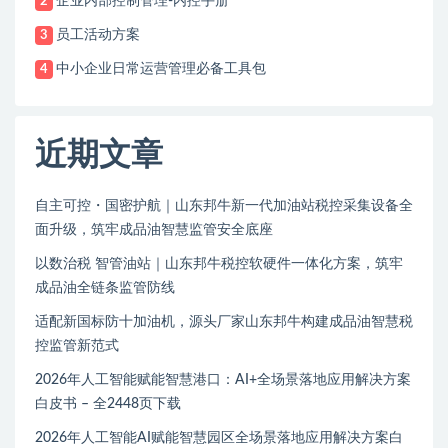
企业内部控制管理-内控手册
2
员工活动方案
3
中小企业日常运营管理必备工具包
4
近期文章
自主可控・国密护航｜山东邦牛新一代加油站税控采集设备全
面升级，筑牢成品油智慧监管安全底座
以数治税 智管油站｜山东邦牛税控软硬件一体化方案，筑牢
成品油全链条监管防线
适配新国标防十加油机，源头厂家山东邦牛构建成品油智慧税
控监管新范式
2026年人工智能赋能智慧港口：AI+全场景落地应用解决方案
白皮书 – 全2448页下载
2026年人工智能AI赋能智慧园区全场景落地应用解决方案白