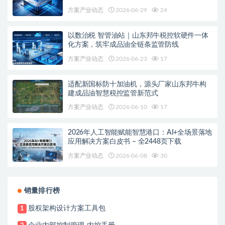
安全底座
方案产业动态
2026-06-29
24
以数治税 智管油站｜山东邦牛税控软硬件一体
化方案，筑牢成品油全链条监管防线
方案产业动态
2026-06-23
17
适配新国标防十加油机，源头厂家山东邦牛构
建成品油智慧税控监管新范式
方案产业动态
2026-06-10
17
2026年人工智能赋能智慧港口：AI+全场景落地
应用解决方案白皮书 – 全2448页下载
方案产业动态
2026-06-08
30
销量排行榜
股权架构设计方案工具包
1