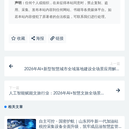
声明：
任何个人或组织，在未征得本站同意时，禁止复制、盗
用、采集、发布本站内容到任何网站、书籍等各类媒体平台。如
若本站内容侵犯了原著者的合法权益，可联系我们进行处理。
收藏
海报
链接
上一篇
2026年AI+新型智慧城市全域落地建设全场景应用解决
方案白皮书 – 全1795页
下一篇
人工智能赋能文旅行业：2026年AI+智慧文旅全场景落
地应用解决方案白皮书下载
相关文章
自主可控・国密护航｜山东邦牛新一代加油站
税控采集设备全面升级，筑牢成品油智慧监管