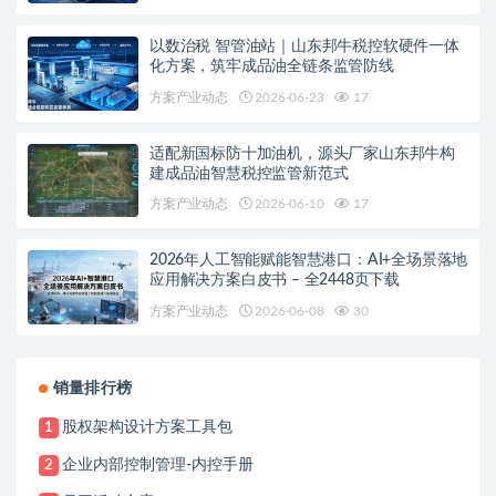
以数治税 智管油站｜山东邦牛税控软硬件一体
化方案，筑牢成品油全链条监管防线
方案产业动态
2026-06-23
17
适配新国标防十加油机，源头厂家山东邦牛构
建成品油智慧税控监管新范式
方案产业动态
2026-06-10
17
2026年人工智能赋能智慧港口：AI+全场景落地
应用解决方案白皮书 – 全2448页下载
方案产业动态
2026-06-08
30
销量排行榜
股权架构设计方案工具包
1
企业内部控制管理-内控手册
2