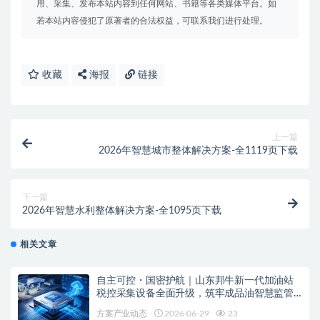
用、采集、发布本站内容到任何网站、书籍等各类媒体平台。如
若本站内容侵犯了原著者的合法权益，可联系我们进行处理。
收藏
海报
链接
上一篇
2026年智慧城市整体解决方案-全1119页下载
下一篇
2026年智慧水利整体解决方案-全1095页下载
相关文章
自主可控・国密护航｜山东邦牛新一代加油站
税控采集设备全面升级，筑牢成品油智慧监管
安全底座
方案产业动态
2026-06-29
23