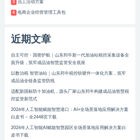
员工活动方案
3
电商企业经营管理工具包
4
近期文章
自主可控・国密护航｜山东邦牛新一代加油站税控采集设备全
面升级，筑牢成品油智慧监管安全底座
以数治税 智管油站｜山东邦牛税控软硬件一体化方案，筑牢
成品油全链条监管防线
适配新国标防十加油机，源头厂家山东邦牛构建成品油智慧税
控监管新范式
2026年人工智能赋能智慧港口：AI+全场景落地应用解决方案
白皮书 – 全2448页下载
2026年人工智能AI赋能智慧园区全场景落地应用解决方案白
皮书下载