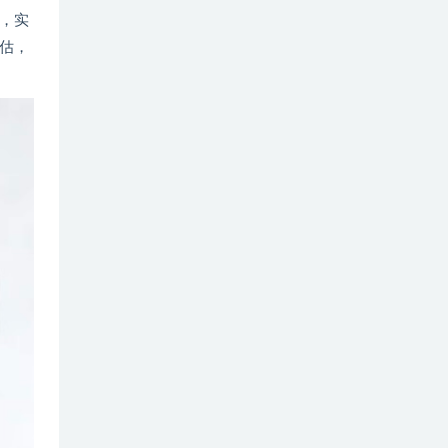
，实
估，