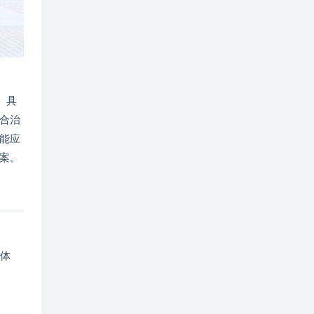
。具
合治
能应
案。
山体