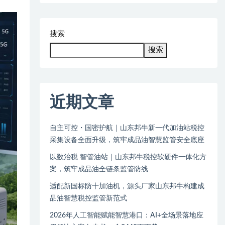
搜索
搜索
近期文章
自主可控・国密护航｜山东邦牛新一代加油站税控
采集设备全面升级，筑牢成品油智慧监管安全底座
以数治税 智管油站｜山东邦牛税控软硬件一体化方
案，筑牢成品油全链条监管防线
适配新国标防十加油机，源头厂家山东邦牛构建成
品油智慧税控监管新范式
2026年人工智能赋能智慧港口：AI+全场景落地应