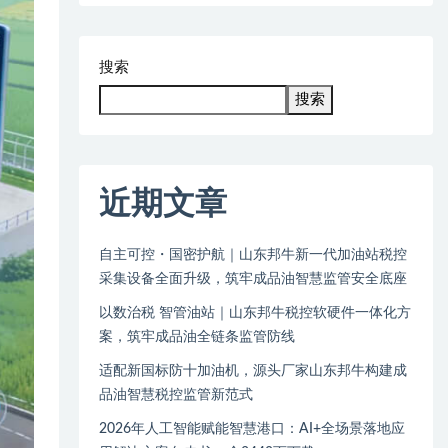
搜索
搜索
近期文章
自主可控・国密护航｜山东邦牛新一代加油站税控
采集设备全面升级，筑牢成品油智慧监管安全底座
以数治税 智管油站｜山东邦牛税控软硬件一体化方
案，筑牢成品油全链条监管防线
适配新国标防十加油机，源头厂家山东邦牛构建成
品油智慧税控监管新范式
2026年人工智能赋能智慧港口：AI+全场景落地应