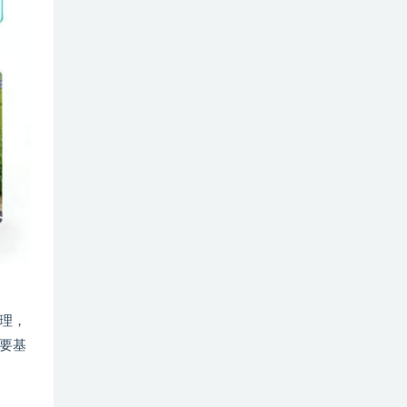
理，
要基