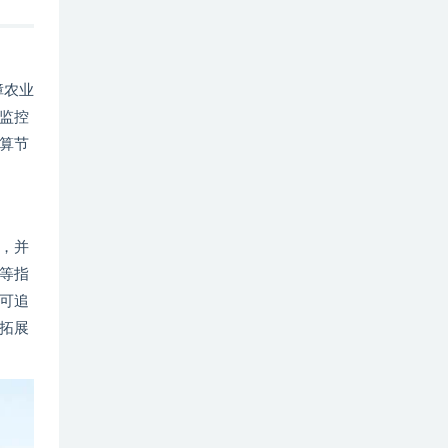
障农业
监控
算节
，并
等指
可追
拓展