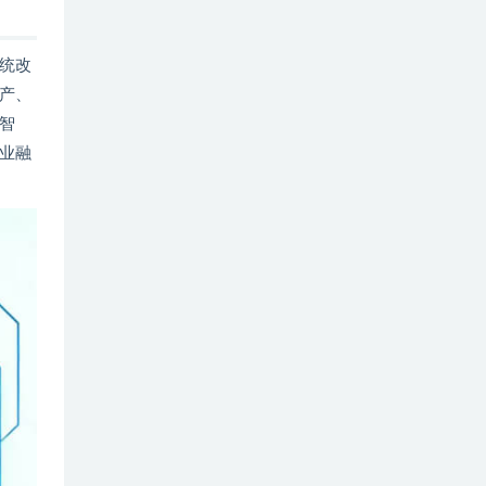
统改
产、
智
业融