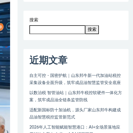
搜索
搜索
近期文章
自主可控・国密护航｜山东邦牛新一代加油站税控
采集设备全面升级，筑牢成品油智慧监管安全底座
以数治税 智管油站｜山东邦牛税控软硬件一体化方
案，筑牢成品油全链条监管防线
适配新国标防十加油机，源头厂家山东邦牛构建成
品油智慧税控监管新范式
2026年人工智能赋能智慧港口：AI+全场景落地应