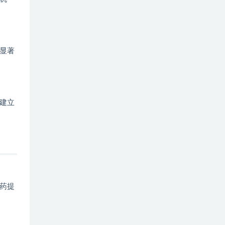
显著
建立
药提