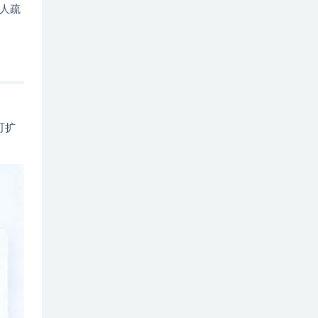
人疏
可扩