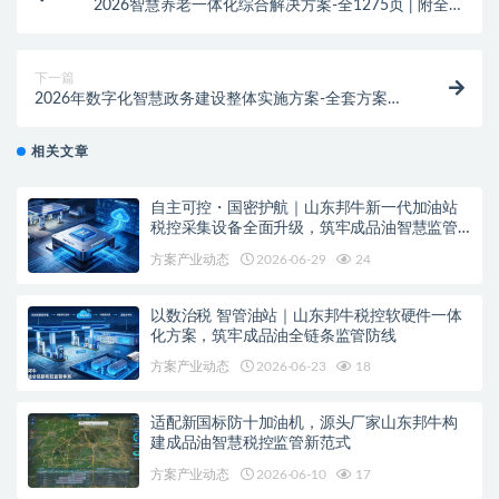
2026智慧养老一体化综合解决方案-全1275页 | 附全套
方案资料下载方式
下一篇
2026年数字化智慧政务建设整体实施方案-全套方案下
载
相关文章
自主可控・国密护航｜山东邦牛新一代加油站
税控采集设备全面升级，筑牢成品油智慧监管
安全底座
方案产业动态
2026-06-29
24
以数治税 智管油站｜山东邦牛税控软硬件一体
化方案，筑牢成品油全链条监管防线
方案产业动态
2026-06-23
18
适配新国标防十加油机，源头厂家山东邦牛构
建成品油智慧税控监管新范式
方案产业动态
2026-06-10
17