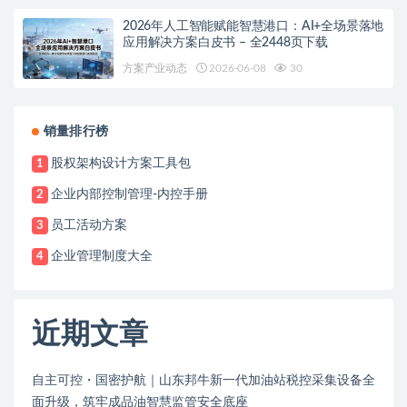
2026年人工智能赋能智慧港口：AI+全场景落地
应用解决方案白皮书 – 全2448页下载
方案产业动态
2026-06-08
30
销量排行榜
股权架构设计方案工具包
1
企业内部控制管理-内控手册
2
员工活动方案
3
企业管理制度大全
4
近期文章
自主可控・国密护航｜山东邦牛新一代加油站税控采集设备全
面升级，筑牢成品油智慧监管安全底座