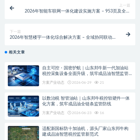
上一篇
2026年智能车联网一体化建设实施方案 – 953页及全套
方案资料下载
下一篇
2026年智慧楼宇一体化综合解决方案 – 全域协同联动
建设实施方案-1117页
相关文章
自主可控・国密护航｜山东邦牛新一代加油站
税控采集设备全面升级，筑牢成品油智慧监管
安全底座
方案产业动态
2026-06-29
21
以数治税 智管油站｜山东邦牛税控软硬件一体
化方案，筑牢成品油全链条监管防线
方案产业动态
2026-06-23
16
适配新国标防十加油机，源头厂家山东邦牛构
建成品油智慧税控监管新范式