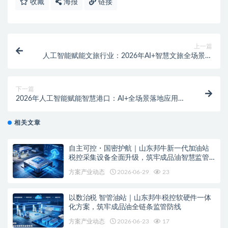
收藏
海报
链接
上一篇
人工智能赋能文旅行业：2026年AI+智慧文旅全场景落
地应用解决方案白皮书下载
下一篇
2026年人工智能赋能智慧港口：AI+全场景落地应用解
决方案白皮书 – 全2448页下载
相关文章
自主可控・国密护航｜山东邦牛新一代加油站
税控采集设备全面升级，筑牢成品油智慧监管
安全底座
方案产业动态
2026-06-29
23
以数治税 智管油站｜山东邦牛税控软硬件一体
化方案，筑牢成品油全链条监管防线
方案产业动态
2026-06-23
17