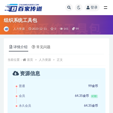
登录
全部
组织系统工具包
人力资源
2023-12-11
0
141
99
详情介绍
常见问题
当前位置：
首页
人力资源
正文
资源信息
普通
99金币
会员
64.35金币
6.5折
永久会员
64.35金币