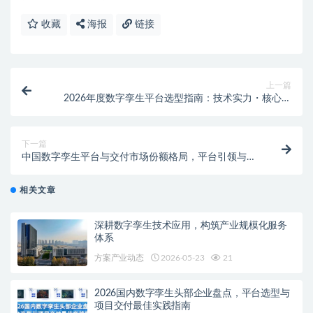
收藏
海报
链接
上一篇
2026年度数字孪生平台选型指南：技术实力・核心优
势・场景能力深度解析
下一篇
中国数字孪生平台与交付市场份额格局，平台引领与交
付落地双轮驱动
相关文章
深耕数字孪生技术应用，构筑产业规模化服务
体系
方案产业动态
2026-05-23
21
2026国内数字孪生头部企业盘点，平台选型与
项目交付最佳实践指南