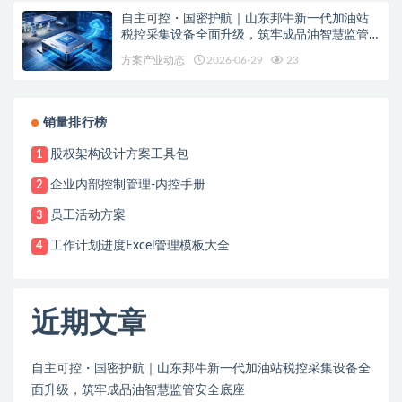
自主可控・国密护航｜山东邦牛新一代加油站
税控采集设备全面升级，筑牢成品油智慧监管
安全底座
方案产业动态
2026-06-29
23
销量排行榜
股权架构设计方案工具包
1
企业内部控制管理-内控手册
2
员工活动方案
3
工作计划进度Excel管理模板大全
4
近期文章
自主可控・国密护航｜山东邦牛新一代加油站税控采集设备全
面升级，筑牢成品油智慧监管安全底座