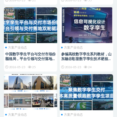
2026-05-23
21
2026-05-23
55
方案产业动态
方案产业动态
中国数字孪生平台与交付市场份
参编高校数字孪生系列教材，山
额格局，平台引领与交付落地双
东融谷彰显数字孪生技术硬核实
轮驱动
力
2026-05-23
25
2026-05-23
24
方案产业动态
方案产业动态