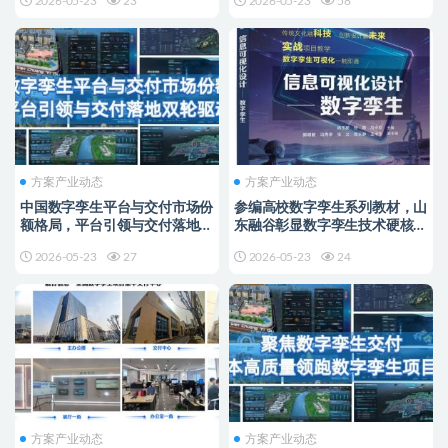
2026-05-23
23
2026-05-23
58
方案产业动态
方案产业动态
中国数字孪生平台与交付市场份
参编高校数字孪生系列教材，山
额格局，平台引领与交付落地双
东融谷彰显数字孪生技术硬核实
轮驱动
力
2026-05-23
27
2026-05-23
24
方案产业动态
方案产业动态